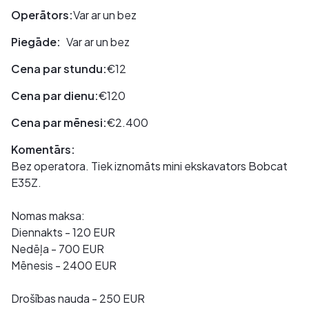
Operātors:
Var ar un bez
Piegāde:
Var ar un bez
Cena par stundu:
€12
Cena par dienu:
€120
Cena par mēnesi:
€2.400
Komentārs:
Bez operatora. Tiek iznomāts mini ekskavators Bobcat
E35Z.
Nomas maksa:
Diennakts - 120 EUR
Nedēļa - 700 EUR
Mēnesis - 2400 EUR
Drošības nauda - 250 EUR