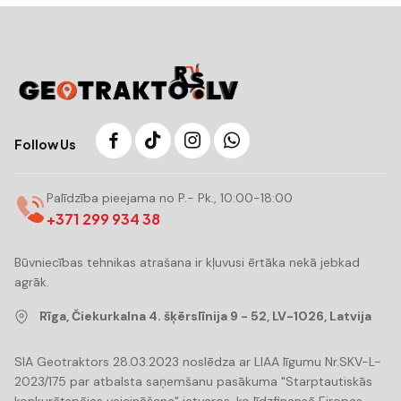
Follow Us
Palīdzība pieejama no P.- Pk., 10:00-18:00
+371 299 934 38
Būvniecības tehnikas atrašana ir kļuvusi ērtāka nekā jebkad
agrāk.
Rīga, Čiekurkalna 4. šķērslīnija 9 - 52, LV-1026, Latvija
SIA Geotraktors 28.03.2023 noslēdza ar LIAA līgumu Nr.SKV-L-
2023/175 par atbalsta saņemšanu pasākuma "Starptautiskās
konkurētspējas veicināšana" ietvaros, ko līdzfinansē Eiropas