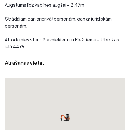
Augstums līdz kabīnes augšai – 2,47m
Strādājam gan ar privātpersonām, gan ar juridiskām
personām.
Atrodamies starp Pļavniekiem un Mežciemu - Ulbrokas
ielā 44 G
Atrašānās vieta: