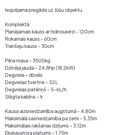
Iespējama piegāde uz Jūsu objektu.
Komplektā:
Planējamais kauss ar hidrosavirzi - 120cm
Rokamais kauss - 60cm
Tranšeju kauss - 30cm
Pilna masa – 3500kg
Dzinēja jauda – 24,8hp (18,2kW)
Degviela – dīzelis
Degvielas tvertne – 52L
Degvielas patēriņš – 5-6L/h
Slēgta kabīne – Ir
Kausa aizsniedzamība augstumā - 4,80m
Maksimālā sasniedzamība pa zemi - 5,35m
Maksimālais rakšanas dziļums – 3,12m
Ekskavatora platums – 1,75m