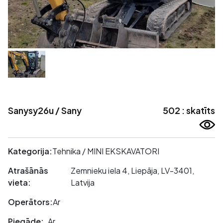
Sanysy26u / Sany
502 : skatīts
Kategorija:
Tehnika / MINI EKSKAVATORI
Atrašānās
Zemnieku iela 4, Liepāja, LV-3401,
vieta:
Latvija
Operātors:
Ar
Piegāde:
Ar