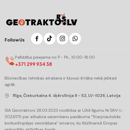
Follow Us
Palīdzība pieejama no P.- Pk., 10:00-18:00
+371 299 934 38
Būvniecības tehnikas atrašana ir kļuvusi ērtāka nekā jebkad
agrāk.
Rīga, Čiekurkalna 4. šķērslīnija 9 - 52, LV-1026, Latvija
SIA Geotraktors 28.03.2023 noslēdza ar LIAA līgumu Nr.SKV-L-
2023/175 par atbalsta saņemšanu pasākuma "Starptautiskās
konkurētspējas veicināšana" ietvaros, ko līdzfinansē Eiropas
reģionālās attīstības fonds.