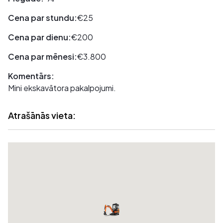
Cena par stundu:
€25
Cena par dienu:
€200
Cena par mēnesi:
€3.800
Komentārs:
Mini ekskavātora pakalpojumi.
Atrašānās vieta: