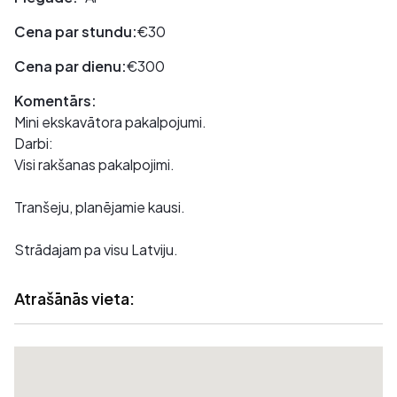
Cena par stundu:
€30
Cena par dienu:
€300
Komentārs:
Mini ekskavātora pakalpojumi.
Darbi:
Visi rakšanas pakalpojimi.
Tranšeju, planējamie kausi.
Strādajam pa visu Latviju.
Atrašānās vieta: