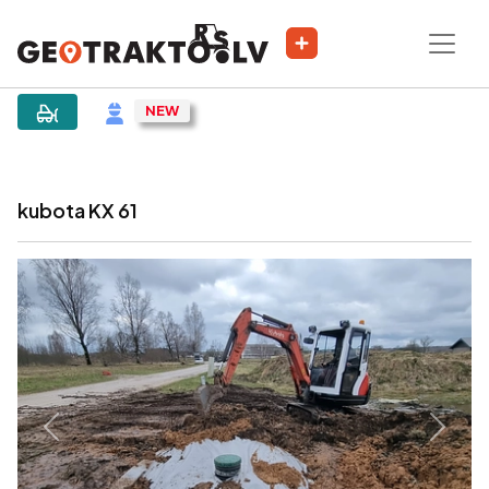
|
Sludinājums
kubota KX 61