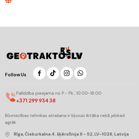
Follow Us
Palīdzība pieejama no P.- Pk., 10:00-18:00
+371 299 934 38
Būvniecības tehnikas atrašana ir kļuvusi ērtāka nekā jebkad
agrāk.
Rīga, Čiekurkalna 4. šķērslīnija 9 - 52, LV-1026, Latvija