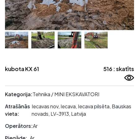
kubota KX 61
516 : skatīts
Kategorija:
Tehnika / MINI EKSKAVATORI
Atrašānās
Iecavas nov, Iecava, Iecava pilsēta, Bauskas
vieta:
novads, LV-3913, Latvija
Operātors:
Ar
Piegāde:
Ar