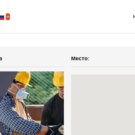
К
a
Место: