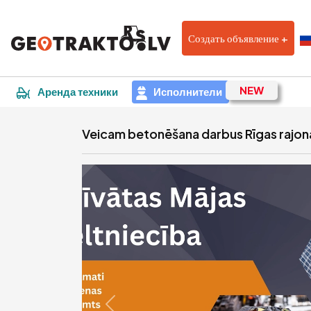
Создать объявление +
|
Объявление
Аренда техники
Исполнители
Veicam betonēšana darbus Rīgas rajon