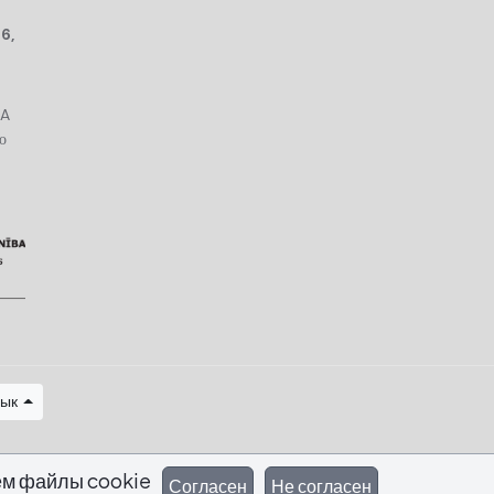
6,
AA
о
зык
ем файлы cookie
Согласен
Не согласен