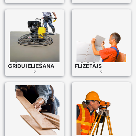
GRĪDU IELIEŠANA
FLĪZĒTĀJS
0
0