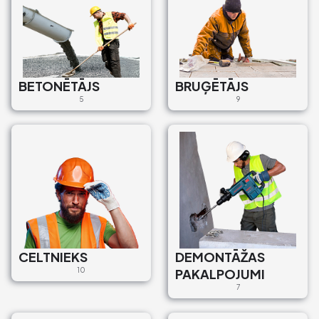
BETONĒTĀJS
BRUĢĒTĀJS
5
9
CELTNIEKS
DEMONTĀŽAS
10
PAKALPOJUMI
7