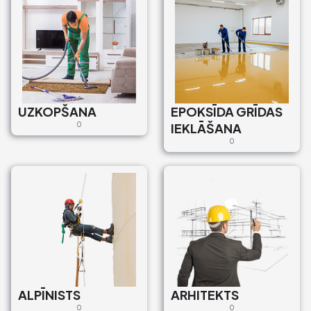
UZKOPŠANA
EPOKSĪDA GRĪDAS
0
IEKLĀŠANA
0
ALPĪNISTS
ARHITEKTS
0
0