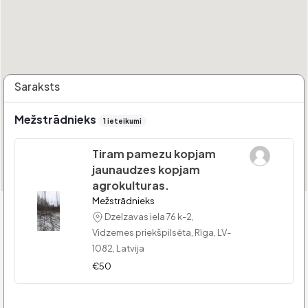
Saraksts
Mežstrādnieks
1 ieteikumi
Tiram pamezu kopjam
jaunaudzes kopjam
agrokulturas.
Mežstrādnieks
Dzelzavas iela 76 k-2,
Vidzemes priekšpilsēta, Rīga, LV-
1082, Latvija
€50