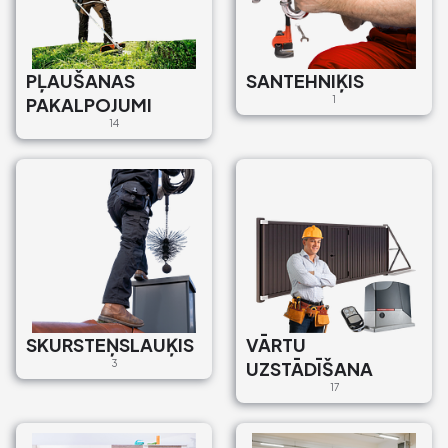
PĻAUŠANAS
SANTEHNIĶIS
PAKALPOJUMI
1
14
SKURSTEŅSLAUĶIS
VĀRTU
3
UZSTĀDĪŠANA
17