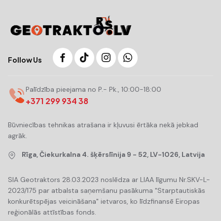
Follow Us
Palīdzība pieejama no P.- Pk., 10:00-18:00
+371 299 934 38
Būvniecības tehnikas atrašana ir kļuvusi ērtāka nekā jebkad
agrāk.
Rīga, Čiekurkalna 4. šķērslīnija 9 - 52, LV-1026, Latvija
SIA Geotraktors 28.03.2023 noslēdza ar LIAA līgumu Nr.SKV-L-
2023/175 par atbalsta saņemšanu pasākuma "Starptautiskās
konkurētspējas veicināšana" ietvaros, ko līdzfinansē Eiropas
reģionālās attīstības fonds.