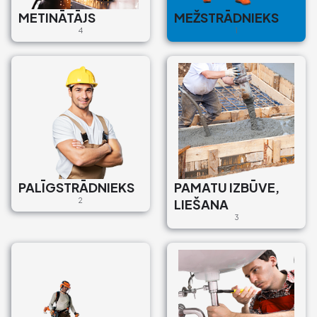
METINĀTĀJS
MEŽSTRĀDNIEKS
4
1
PALĪGSTRĀDNIEKS
PAMATU IZBŪVE,
2
LIEŠANA
3