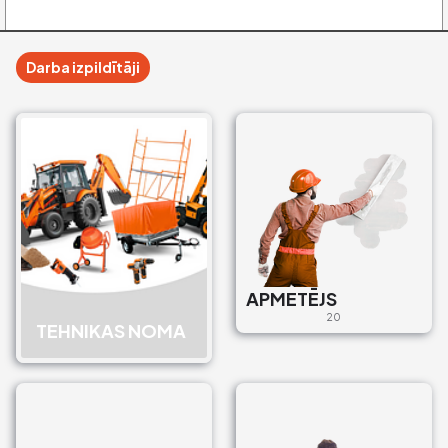
Darba izpildītāji
APMETĒJS
20
TEHNIKAS NOMA