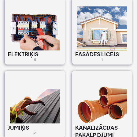
ELEKTRIĶIS
FASĀDES LICĒJS
8
1
JUMIĶIS
KANALIZĀCIJAS
2
PAKALPOJUMI