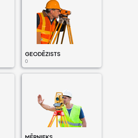
GEODĒZISTS
0
MĒRNIEKS