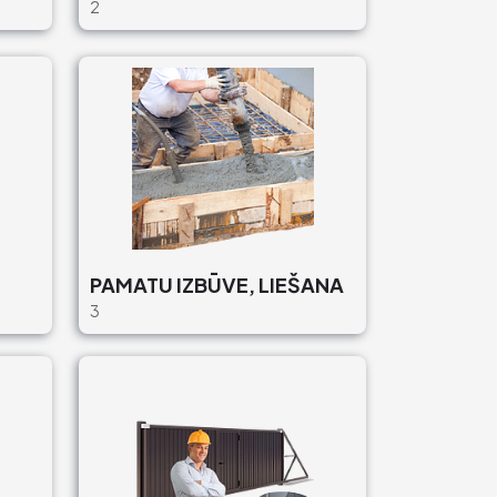
2
PAMATU IZBŪVE, LIEŠANA
3