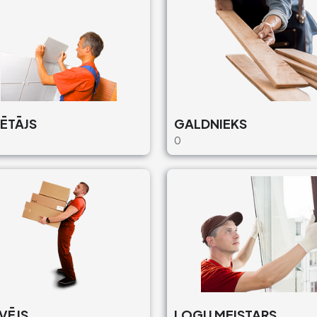
ZĒTĀJS
GALDNIEKS
0
VĒJS
LOGU MEISTARS