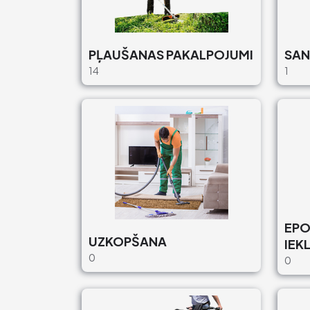
PĻAUŠANAS PAKALPOJUMI
SAN
14
1
EPO
UZKOPŠANA
IEK
0
0