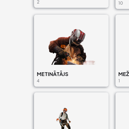
2
10
METINĀTĀJS
MEŽ
4
1