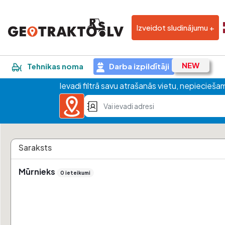
Izveidot sludinājumu +
Tehnikas noma
Darba izpildītāji
Ievadi filtrā savu atrašanās vietu, nepiecieš
Saraksts
Mūrnieks
0 ieteikumi