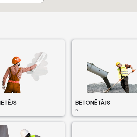
ETĒJS
BETONĒTĀJS
5