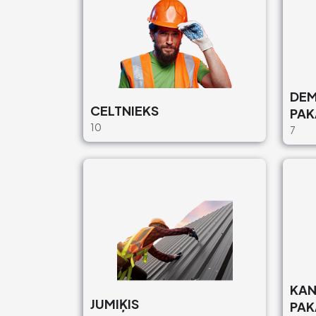
DE
CELTNIEKS
PAK
10
7
KAN
JUMIĶIS
PAK