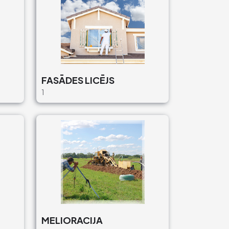
FASĀDES LICĒJS
1
MELIORACIJA