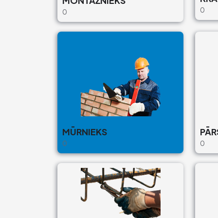
MONTĀŽNIEKS
0
0
MŪRNIEKS
PĀR
0
0