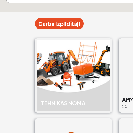
Darba izpildītāji
APM
TEHNIKAS NOMA
20