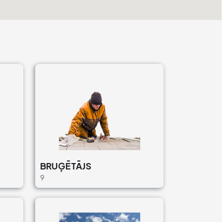
BRUĢĒTĀJS
9