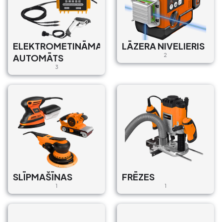
ELEKTROMETINĀMAIS
LĀZERA NIVELIERIS
AUTOMĀTS
2
3
SLĪPMAŠĪNAS
FRĒZES
1
1