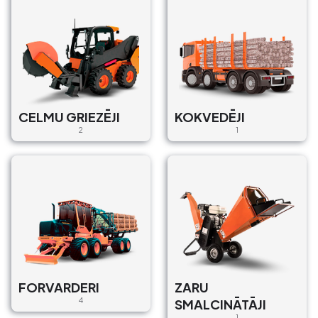
CELMU GRIEZĒJI
KOKVEDĒJI
2
1
FORVARDERI
ZARU
4
SMALCINĀTĀJI
1