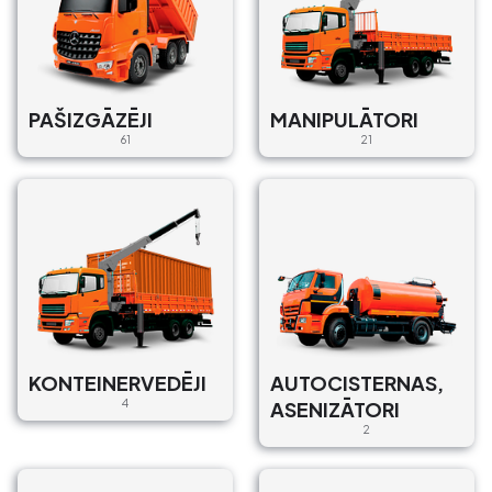
PAŠIZGĀZĒJI
MANIPULĀTORI
61
21
KONTEINERVEDĒJI
AUTOCISTERNAS,
4
ASENIZĀTORI
2