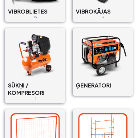
VIBROBLIETES
VIBROKĀJAS
15
3
SŪKŅI /
ĢENERATORI
KOMPRESORI
1
1