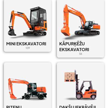
MINI EKSKAVATORI
KĀPURĶĒŽU
109
EKSKAVATORI
56
RITEŅU
DAKŠU IEKRĀVĒJI