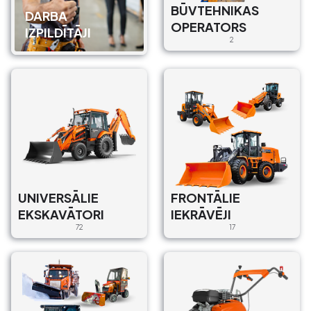
BŪVTEHNIKAS
DARBA
OPERATORS
IZPILDĪTĀJI
2
UNIVERSĀLIE
FRONTĀLIE
EKSKAVĀTORI
IEKRĀVĒJI
72
17