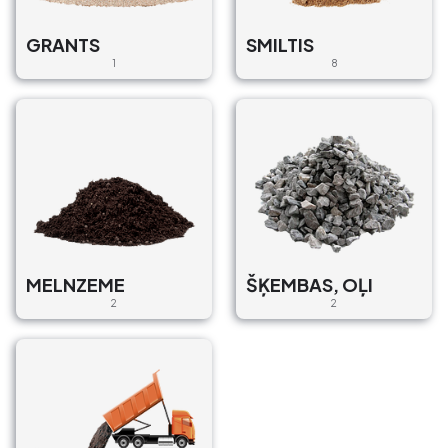
GRANTS
SMILTIS
1
8
MELNZEME
ŠĶEMBAS, OĻI
2
2