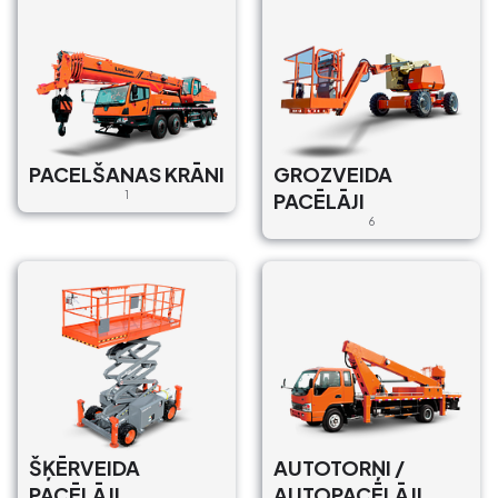
PACELŠANAS KRĀNI
GROZVEIDA
1
PACĒLĀJI
6
ŠĶĒRVEIDA
AUTOTORŅI /
PACĒLĀJI
AUTOPACĒLĀJI