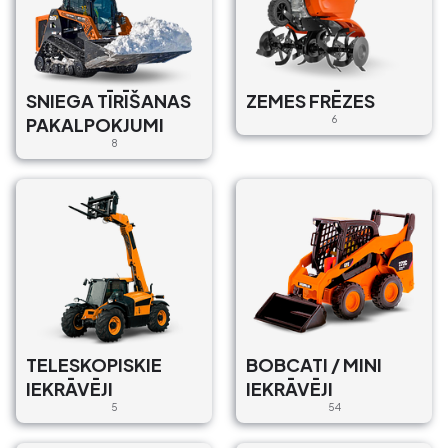
SNIEGA TĪRĪŠANAS
ZEMES FRĒZES
PAKALPOKJUMI
6
8
TELESKOPISKIE
BOBCATI / MINI
IEKRĀVĒJI
IEKRĀVĒJI
5
54