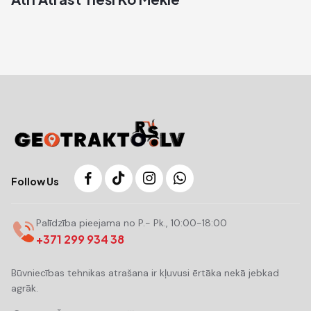
Follow Us
Palīdzība pieejama no P.- Pk., 10:00-18:00
+371 299 934 38
Būvniecības tehnikas atrašana ir kļuvusi ērtāka nekā jebkad
agrāk.