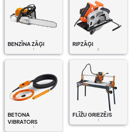
BENZĪNA ZĀĢI
RIPZĀĢI
1
2
BETONA
FLĪŽU GRIEZĒJS
VIBRATORS
1
1