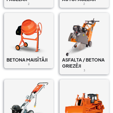
2
2
BETONA MAISĪTĀJI
ASFALTA / BETONA
8
GRIEZĒJI
3