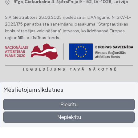
Rīga, Čiekurkalna 4. šķērslīnija 9 - 52, LV-1026, Latvija
SIA Geotraktors 28.03.2023 noslēdza ar LIAA līgumu Nr.SKV-L-
2023/175 par atbalsta saņemšanu pasākuma "Starptautiskās
konkurētspējas veicināšana" ietvaros, ko līdzfinansē Eiropas
reģionālās attīstības fonds.
Noderīgi
Mēs lietojam sīkdatnes
Nomas Līgumu Paraugi
Piekrītu
Nepiekrītu
FAQ
Lietošanas noteikumi