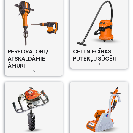
PERFORATORI /
CELTNIECĪBAS
ATSKALDĀMIE
PUTEKĻU SŪCĒJI
ĀMURI
4
5