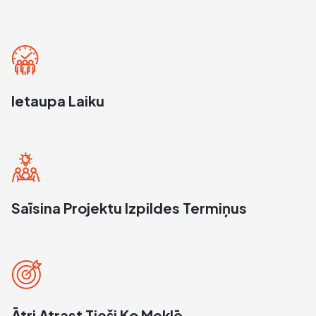
Ietaupa Laiku
Saīsina Projektu Izpildes Termiņus
Ātri Atrast Tieši Ko Meklē