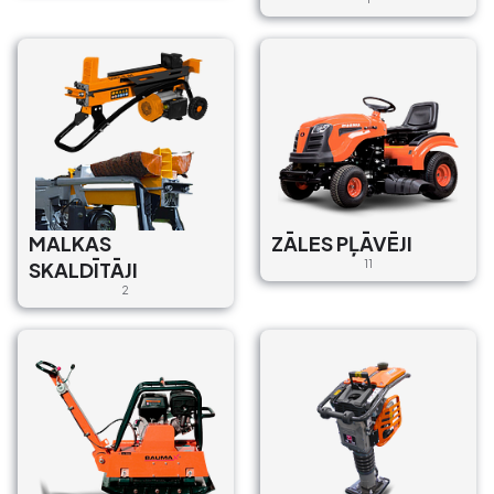
MALKAS
ZĀLES PĻĀVĒJI
SKALDĪTĀJI
11
2